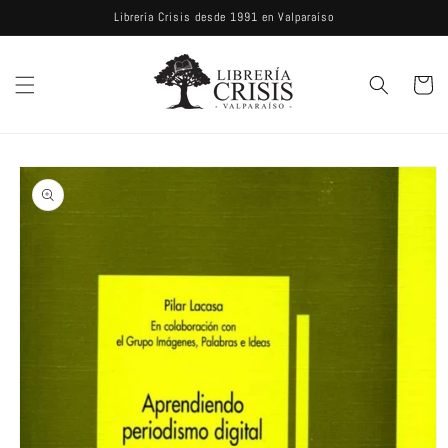
Ir
Librería Crisis desde 1991 en Valparaíso
directamente
al contenido
Carrito
Ir
directamente
a la
información
del producto