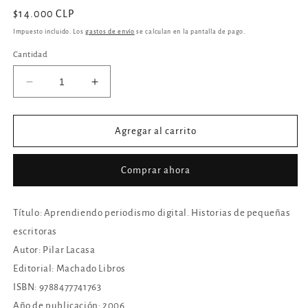
Precio
$14.000 CLP
habitual
Impuesto incluido. Los
gastos de envío
se calculan en la pantalla de pago.
Cantidad
Reducir
Aumentar
cantidad
cantidad
para
para
Aprendiendo
Aprendiendo
Agregar al carrito
periodismo
periodismo
digital.
digital.
Comprar ahora
Historias
Historias
de
de
pequeñas
pequeñas
Título: Aprendiendo periodismo digital. Historias de pequeñas
escritoras
escritoras
escritoras
Autor: Pilar Lacasa
Editorial: Machado Libros
ISBN: 9788477741763
Año de publicación: 2006