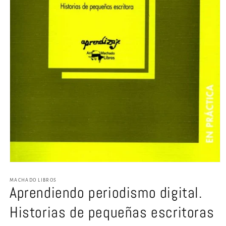
Abrir
elemento
multimedia
MACHADO LIBROS
Aprendiendo periodismo digital.
1
en
una
Historias de pequeñas escritoras
ventana
modal