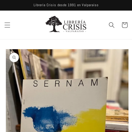
Ir
Librería Crisis desde 1991 en Valparaíso
directamente
al contenido
Carrito
Ir
directamente
a la
información
del producto