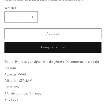
Cantidad
Reducir
Aumentar
cantidad
cantidad
para
para
Pobreza
Pobreza
Agotado
y
y
desigualdad
desigualdad
Comprar ahora
de
de
género.
género.
Documento
Documento
Título: Pobreza y desigualdad de género. Documento de trabajo.
de
de
trabajo
trabajo
Sernam
Sernam
Sernam
Autoras: VVAA
Editorial: SERNAM
ISBN: N/A
Año de publicación: 1999
21,5 x 27 cm