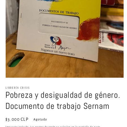
Abrir
elemento
multimedia
LIBRERÍA CRISIS
Pobreza y desigualdad de género.
1
en
una
Documento de trabajo Sernam
ventana
modal
Precio
$3.000 CLP
Agotado
habitual
Impuesto incluido. Los
gastos de envío
se calculan en la pantalla de pago.