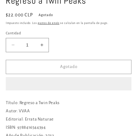
Regreso a Twin Peaks
en
una
ventana
Precio
$22.000 CLP
Agotado
modal
habitual
Impuesto incluido. Los
gastos de envío
se calculan en la pantalla de pago.
Cantidad
Reducir
Aumentar
cantidad
cantidad
para
para
Regreso
Regreso
Agotado
a
a
Twin
Twin
Peaks
Peaks
Título: Regreso a Twin Peaks
Autor: VVAA
Editorial: Errata Naturae
ISBN:
9788416544394
Año de Publicación: 2017