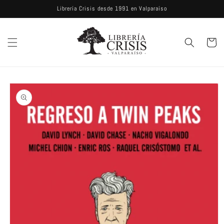
Ir
Librería Crisis desde 1991 en Valparaíso
directamente
al contenido
Carrito
Ir
directamente
a la
información
del producto